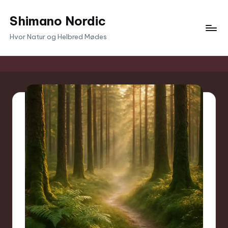
Shimano Nordic
Skip
to
Hvor Natur og Helbred Mødes
content