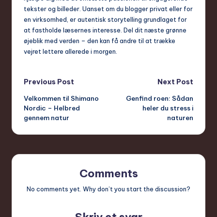
tekster og billeder. Uanset om du blogger privat eller for
en virksomhed, er autentisk storytelling grundlaget for
at fastholde læsernes interesse. Del dit næste grønne
øjeblik med verden – den kan få andre til at trække
vejret lettere allerede i morgen.
Post
Previous Post
Next Post
Velkommen til Shimano
Genfind roen: Sådan
navigation
Nordic – Helbred
heler du stress i
gennem natur
naturen
Comments
No comments yet. Why don’t you start the discussion?