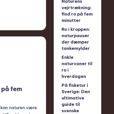
Naturens
vejrtrækning:
find ro på fem
minutter
Ro i kroppen:
naturpauser
der dæmper
tankemylder
Enkle
naturvaner til
ro i
hverdagen
På fisketur i
o på fem
Sverige: Den
ultimative
guide til
, kan naturen være
svenske