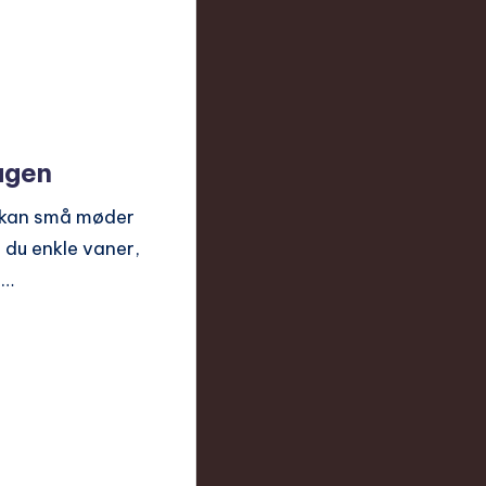
dagen
, kan små møder
 du enkle vaner,
n…