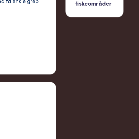
d få enkle greb
fiskeområder