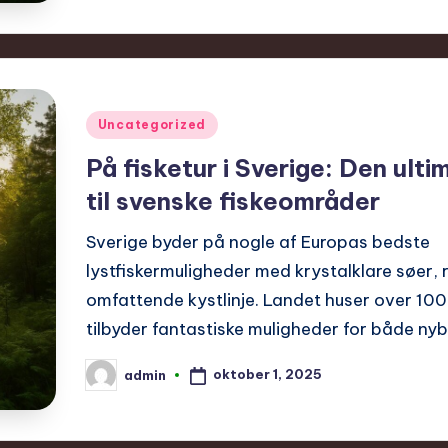
Posted
Uncategorized
in
På fisketur i Sverige: Den ulti
til svenske fiskeområder
Sverige byder på nogle af Europas bedste
lystfiskermuligheder med krystalklare søer, 
omfattende kystlinje. Landet huser over 10
tilbyder fantastiske muligheder for både n
oktober 1, 2025
admin
Posted
by