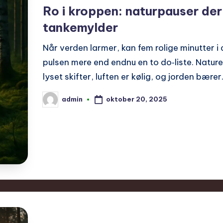
in
Ro i kroppen: naturpauser d
tankemylder
Når verden larmer, kan fem rolige minutter 
pulsen mere end endnu en to do‑liste. Nature
lyset skifter, luften er kølig, og jorden bære
oktober 20, 2025
admin
Posted
by