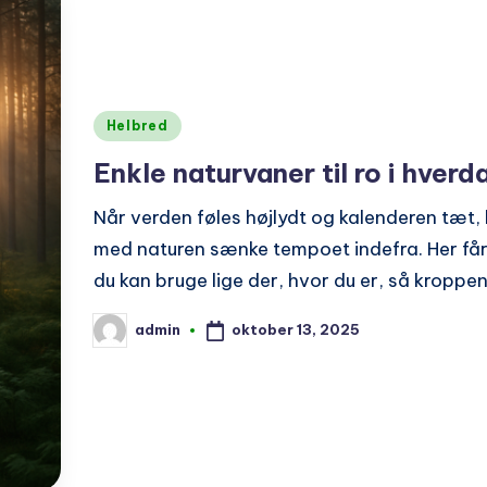
Posted
Helbred
in
Enkle naturvaner til ro i hver
Når verden føles højlydt og kalenderen tæt
med naturen sænke tempoet indefra. Her får
du kan bruge lige der, hvor du er, så kroppe
oktober 13, 2025
admin
Posted
by