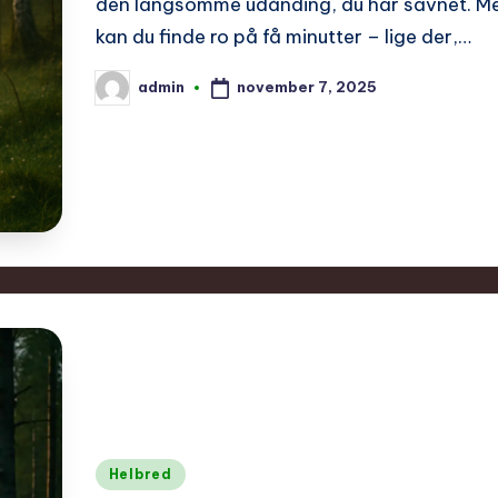
den langsomme udånding, du har savnet. Me
kan du finde ro på få minutter – lige der,…
november 7, 2025
admin
Posted
by
Posted
Helbred