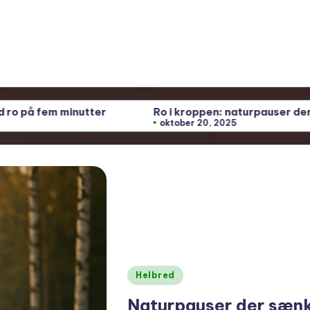
Ro i kroppen: naturpauser der dæmper tankemylder
oktober 20, 2025
Posted
Helbred
in
Naturpauser der sænke