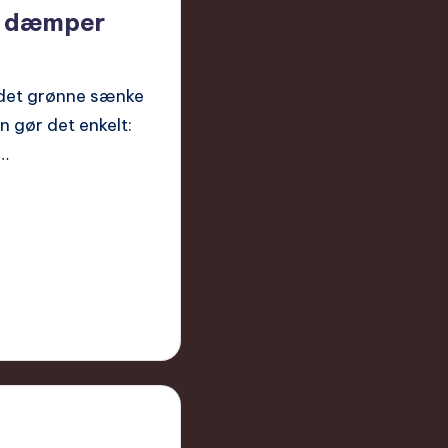
er dæmper
i det grønne sænke
n gør det enkelt:
r…