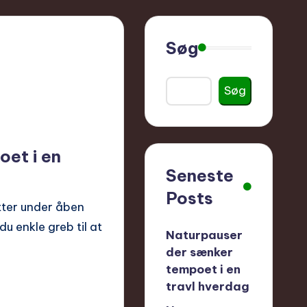
Søg
Søg
et i en
Seneste
Posts
tter under åben
u enkle greb til at
Naturpauser
der sænker
tempoet i en
travl hverdag