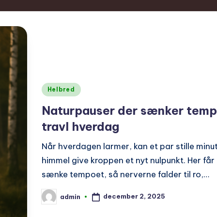
Posted
Helbred
in
Naturpauser der sænker tempo
travl hverdag
Når hverdagen larmer, kan et par stille minu
himmel give kroppen et nyt nulpunkt. Her får d
sænke tempoet, så nerverne falder til ro,…
december 2, 2025
admin
Posted
by