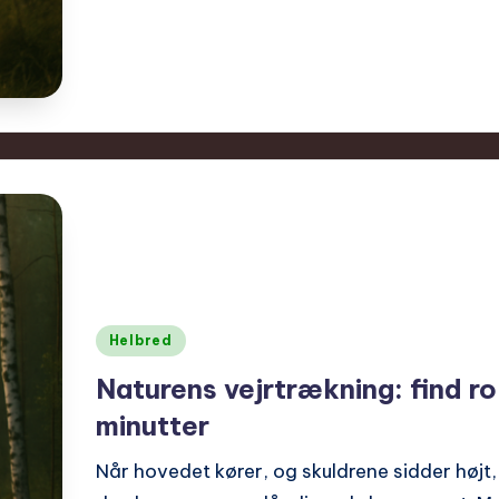
Posted
Helbred
in
Naturens vejrtrækning: find r
minutter
Når hovedet kører, og skuldrene sidder højt