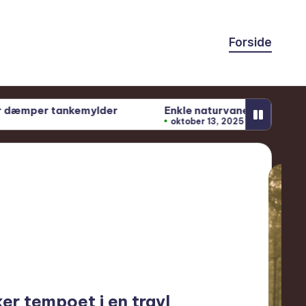
Forside
Enkle naturvaner til ro i hverdagen
På fisk
oktober 13, 2025
oktober
r tempoet i en travl