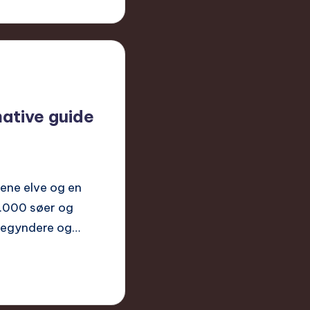
mative guide
rene elve og en
0.000 søer og
ybegyndere og…